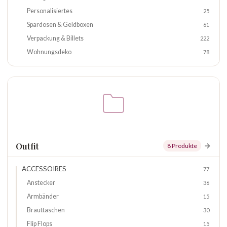
Personalisiertes
25
Spardosen & Geldboxen
61
Verpackung & Billets
222
Wohnungsdeko
78
Outfit
8 Produkte
ACCESSOIRES
77
Anstecker
36
Armbänder
15
Brauttaschen
30
Flip Flops
15