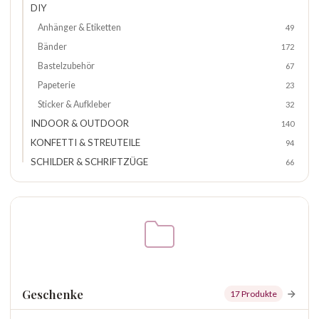
DIY
Anhänger & Etiketten
49
Bänder
172
Bastelzubehör
67
Papeterie
23
Sticker & Aufkleber
32
INDOOR & OUTDOOR
140
KONFETTI & STREUTEILE
94
SCHILDER & SCHRIFTZÜGE
66
Geschenke
17 Produkte