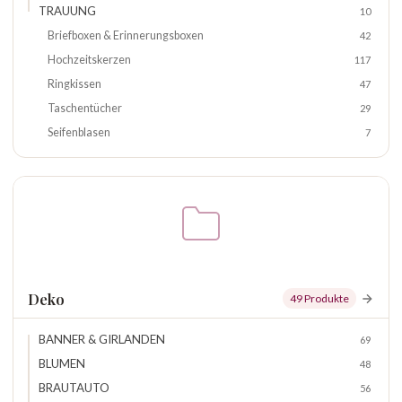
TRAUUNG
10
Briefboxen & Erinnerungsboxen
42
Hochzeitskerzen
117
Ringkissen
47
Taschentücher
29
Seifenblasen
7
Deko
49 Produkte
BANNER & GIRLANDEN
69
BLUMEN
48
BRAUTAUTO
56