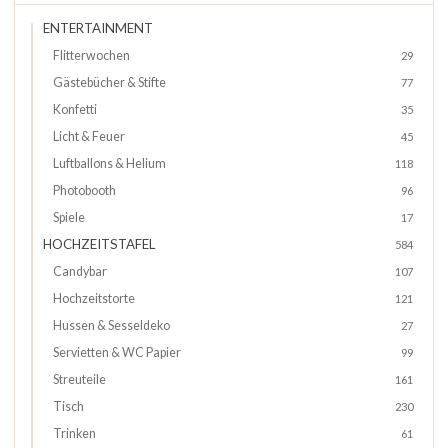
ENTERTAINMENT
Flitterwochen
29
Gästebücher & Stifte
77
Konfetti
35
Licht & Feuer
45
Luftballons & Helium
118
Photobooth
96
Spiele
17
HOCHZEITSTAFEL
584
Candybar
107
Hochzeitstorte
121
Hussen & Sesseldeko
27
Servietten & WC Papier
99
Streuteile
161
Tisch
230
Trinken
61