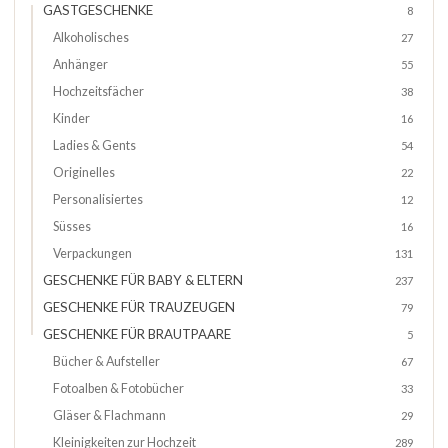
GASTGESCHENKE
8
Alkoholisches
27
Anhänger
55
Hochzeitsfächer
38
Kinder
16
Ladies & Gents
54
Originelles
22
Personalisiertes
12
Süsses
16
Verpackungen
131
GESCHENKE FÜR BABY & ELTERN
237
GESCHENKE FÜR TRAUZEUGEN
79
GESCHENKE FÜR BRAUTPAARE
5
Bücher & Aufsteller
67
Fotoalben & Fotobücher
33
Gläser & Flachmann
29
Kleinigkeiten zur Hochzeit
289