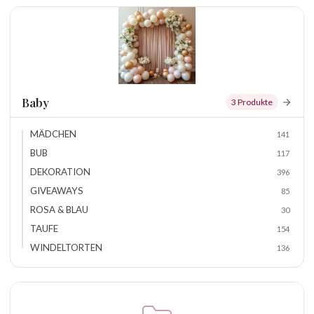
Baby
3 Produkte
MÄDCHEN
141
BUB
117
DEKORATION
396
GIVEAWAYS
85
ROSA & BLAU
30
TAUFE
154
WINDELTORTEN
136