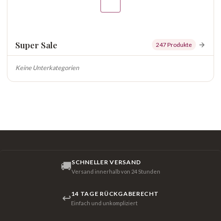
Super Sale
247 Produkte
Keine Unterkategorien
SCHNELLER VERSAND
🚚
Versand innerhalb von 24 Stunden
14 TAGE RÜCKGABERECHT
↩
Einfach und unkompliziert