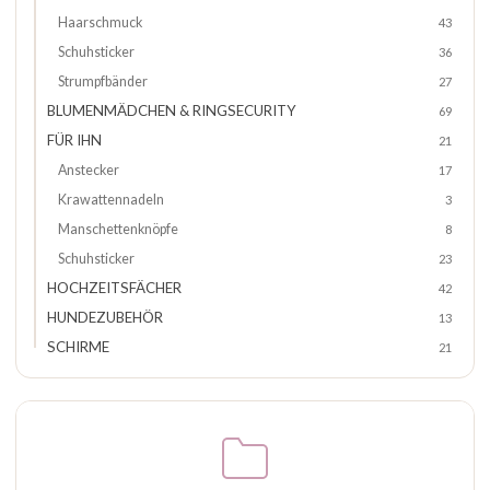
Haarschmuck
43
Schuhsticker
36
Strumpfbänder
27
BLUMENMÄDCHEN & RINGSECURITY
69
FÜR IHN
21
Anstecker
17
Krawattennadeln
3
Manschettenknöpfe
8
Schuhsticker
23
HOCHZEITSFÄCHER
42
HUNDEZUBEHÖR
13
SCHIRME
21