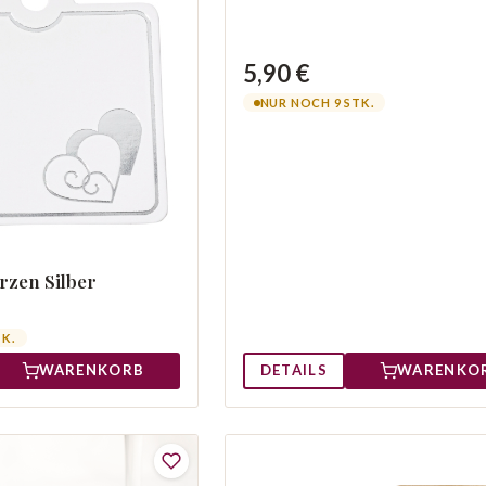
5,90 €
NUR NOCH 9 STK.
zen Silber
TK.
DETAILS
WARENKO
WARENKORB