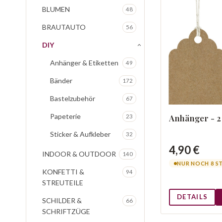
BLUMEN
48
BRAUTAUTO
56
DIY
Anhänger & Etiketten
49
Bänder
172
Bastelzubehör
67
Papeterie
Anhänger - 
23
Sticker & Aufkleber
32
4,90 €
INDOOR & OUTDOOR
140
NUR NOCH 8 S
KONFETTI &
94
STREUTEILE
DETAILS
SCHILDER &
66
SCHRIFTZÜGE