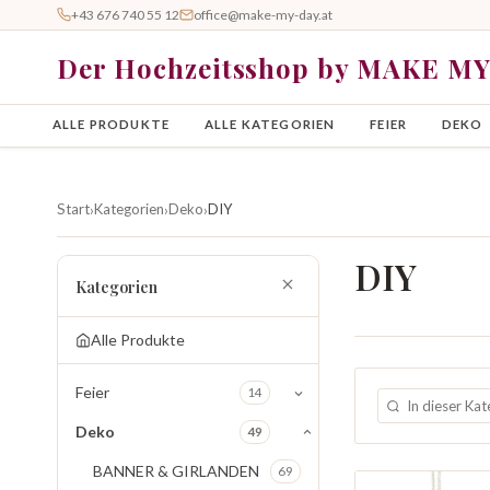
+43 676 740 55 12
office@make-my-day.at
Der Hochzeitsshop by MAKE M
ALLE PRODUKTE
ALLE KATEGORIEN
FEIER
DEKO
Start
Kategorien
Deko
DIY
›
›
›
DIY
Kategorien
Alle Produkte
Feier
14
Deko
49
BANNER & GIRLANDEN
69