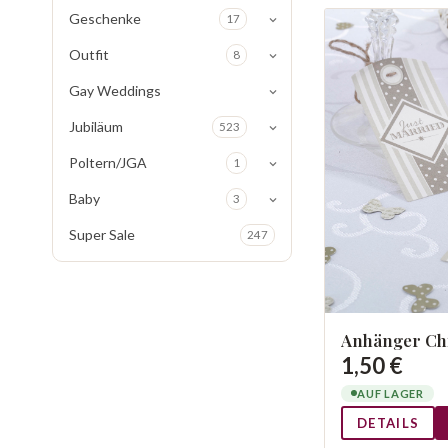
Geschenke
17
Outfit
8
Gay Weddings
Jubiläum
523
Poltern/JGA
1
Baby
3
Super Sale
247
Anhänger Ch
1,50 €
AUF LAGER
DETAILS