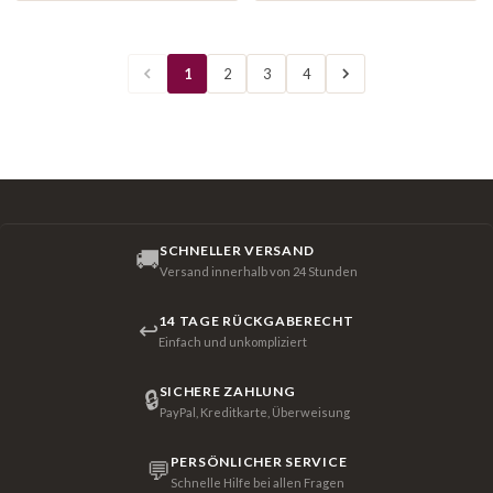
1
2
3
4
SCHNELLER VERSAND
🚚
Versand innerhalb von 24 Stunden
14 TAGE RÜCKGABERECHT
↩
Einfach und unkompliziert
SICHERE ZAHLUNG
🔒
PayPal, Kreditkarte, Überweisung
PERSÖNLICHER SERVICE
💬
Schnelle Hilfe bei allen Fragen