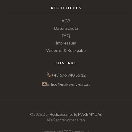
RECHTLICHES
AGB
Datenschutz
FAQ
Impressum
Widerruf & Rückgabe
KONTAKT
+43 676 740 55 12
office@make-my-day.at
© 2026
Der Hochzeitsshop by MAKE MY DAY
.
Alle Rechte vorbehalten.
Impressum
AGB
Datenschutz