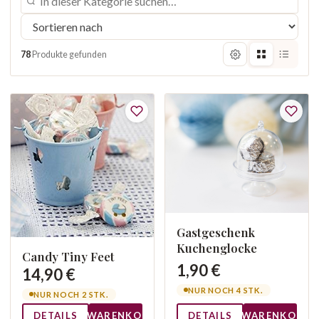
78
Produkte gefunden
Gastgeschenk
Kuchenglocke
Candy Tiny Feet
1,90 €
14,90 €
NUR NOCH 4 STK.
NUR NOCH 2 STK.
DETAILS
WARENKORB
DETAILS
WARENKORB