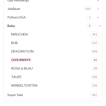
Gay Weddings
Jubiläum
523
Poltern/JGA
1
Baby
3
MÄDCHEN
141
BUB
117
DEKORATION
396
GIVEAWAYS
85
ROSA & BLAU
30
TAUFE
154
WINDELTORTEN
136
Super Sale
247