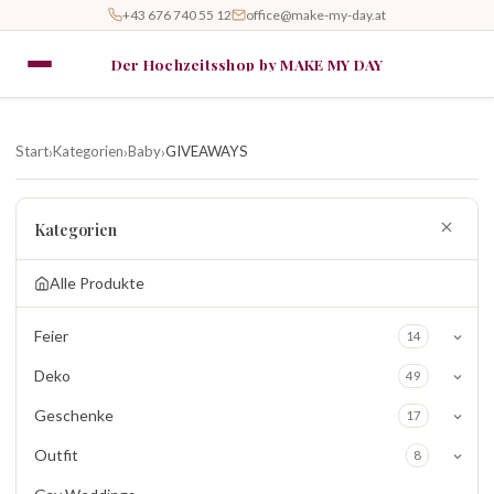
+43 676 740 55 12
office@make-my-day.at
Der Hochzeitsshop by MAKE MY DAY
Start
Kategorien
Baby
GIVEAWAYS
›
›
›
Kategorien
Alle Produkte
Feier
14
Deko
49
Geschenke
17
Outfit
8