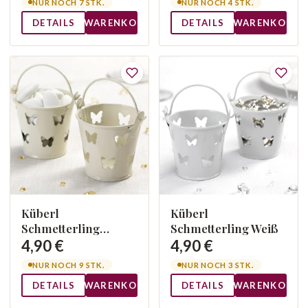
NUR NOCH 7 STK.
NUR NOCH 4 STK.
DETAILS
WARENKORB
DETAILS
WARENKORB
Küberl
Küberl
Schmetterling
Schmetterling Weiß
Creme
4,90 €
4,90 €
NUR NOCH 9 STK.
NUR NOCH 3 STK.
DETAILS
WARENKORB
DETAILS
WARENKORB