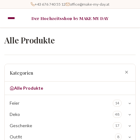
+43 676 740 55 12
office@make-my-day.at
Der Hochzeitsshop by MAKE MY DAY
Alle Produkte
Kategorien
Alle Produkte
Feier
14
Deko
48
Geschenke
17
Outfit
8