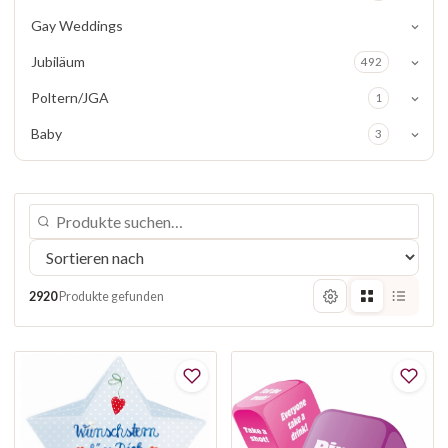
Gay Weddings
Jubiläum
492
Poltern/JGA
1
Baby
3
2920
Produkte gefunden