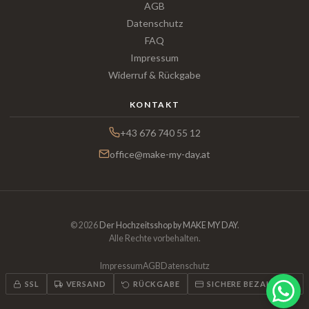
AGB
Datenschutz
FAQ
Impressum
Widerruf & Rückgabe
KONTAKT
+43 676 740 55 12
office@make-my-day.at
© 2026
Der Hochzeitsshop by MAKE MY DAY
.
Alle Rechte vorbehalten.
Impressum
AGB
Datenschutz
SSL
VERSAND
RÜCKGABE
SICHERE BEZAHLUNG