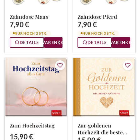
Zahndose Maus
Zahndose Pferd
7,90 €
7,90 €
NUR NOCH 2 STK.
NUR NOCH 3 STK.
DETAILS
WARENKORB
DETAILS
WARENKORB
Zum Hochzeitstag
Zur goldenen
Hochzeit die besten
15,90 €
Wünsche