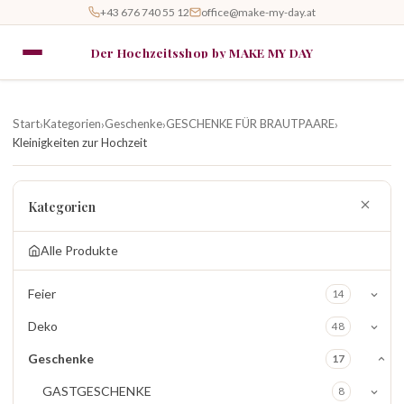
+43 676 740 55 12
office@make-my-day.at
Der Hochzeitsshop by MAKE MY DAY
Start
Kategorien
Geschenke
GESCHENKE FÜR BRAUTPAARE
›
›
›
›
Kleinigkeiten zur Hochzeit
Kategorien
Alle Produkte
Feier
14
Deko
48
Geschenke
17
GASTGESCHENKE
8