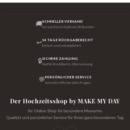
SCHNELLER VERSAND
🚚
Versand innerhalb von 24 Stunden
14 TAGE RÜCKGABERECHT
↩
Einfach und unkompliziert
SICHERE ZAHLUNG
🔒
PayPal, Kreditkarte, Überweisung
PERSÖNLICHER SERVICE
💬
Schnelle Hilfe bei allen Fragen
Der Hochzeitsshop by MAKE MY DAY
Ihr Online-Shop für besondere Momente.
Qualität und persönlicher Service für Ihren ganz besonderen Tag.