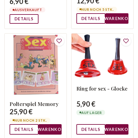
12,90 €
6,90 €
NUR NOCH 5 STK.
AUSVERKAUFT
DETAILS
WARENKORB
DETAILS
Ring for sex - Glocke
5,90 €
Polterspiel Memory
25,90 €
AUF LAGER
NUR NOCH 2 STK.
DETAILS
WARENKORB
DETAILS
WARENKORB