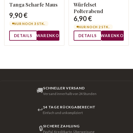
Tanga Scharfe Maus
Würfelset
Polterabend
9,90 €
6,90 €
NUR NOCH 3 STK.
NUR NOCH 2 STK.
DETAILS
WARENKORB
DETAILS
WARENKORB
SCHNELLER VERSAND
🚚
Versand innerhalb von 24 Stunden
14 TAGE RÜCKGABERECHT
↩
Einfach und unkompliziert
SICHERE ZAHLUNG
🔒
PayPal, Kreditkarte, Überweisung