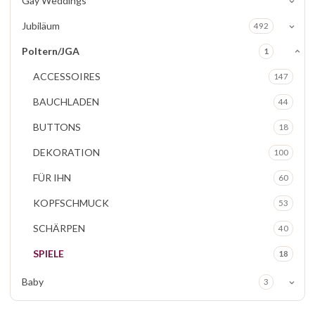
Gay Weddings
Jubiläum
492
Poltern/JGA
1
ACCESSOIRES
147
BAUCHLADEN
44
BUTTONS
18
DEKORATION
100
FÜR IHN
60
KOPFSCHMUCK
53
SCHÄRPEN
40
SPIELE
18
Baby
3