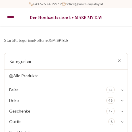
+43 676 740 55 12
office@make-my-day.at
Der Hochzeitsshop by MAKE MY DAY
Start
Kategorien
Poltern/JGA
SPIELE
›
›
›
Kategorien
Alle Produkte
Feier
14
Deko
48
Geschenke
17
Outfit
8