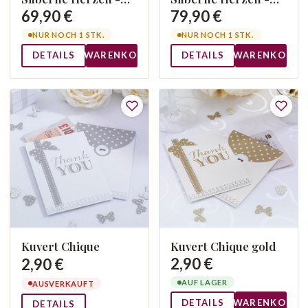
Quader
Welle
69,90 €
79,90 €
NUR NOCH 1 STK.
NUR NOCH 1 STK.
DETAILS
WARENKORB
DETAILS
WARENKORB
Kuvert Chique
Kuvert Chique gold
2,90 €
2,90 €
AUF LAGER
AUSVERKAUFT
DETAILS
WARENKORB
DETAILS