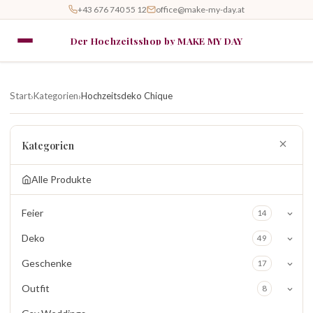
+43 676 740 55 12
office@make-my-day.at
Der Hochzeitsshop by MAKE MY DAY
Start
Kategorien
Hochzeitsdeko Chique
›
›
Kategorien
Alle Produkte
Feier
14
Deko
49
Geschenke
17
Outfit
8