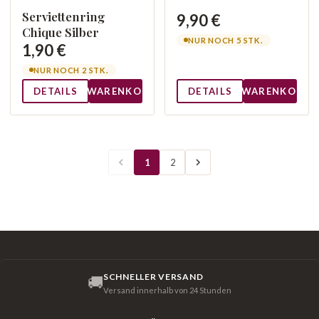
Serviettenring
9,90 €
Chique Silber
NUR NOCH 5 STK.
1,90 €
NUR NOCH 2 STK.
DETAILS
WARENKORB
DETAILS
WARENKORB
1
2
SCHNELLER VERSAND
🚚
Versand innerhalb von 24 Stunden