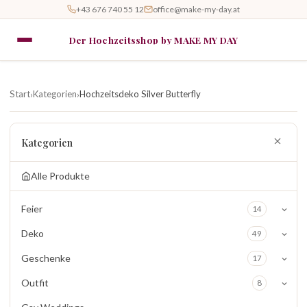
+43 676 740 55 12
office@make-my-day.at
Der Hochzeitsshop by MAKE MY DAY
Start
Kategorien
Hochzeitsdeko Silver Butterfly
›
›
Kategorien
Alle Produkte
Feier
14
Deko
49
Geschenke
17
Outfit
8