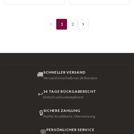
1
2
SCHNELLER VERSAND
🚚
Versand innerhalb von 24 Stunden
14 TAGE RÜCKGABERECHT
↩
Einfach und unkompliziert
SICHERE ZAHLUNG
🔒
PayPal, Kreditkarte, Überweisung
PERSÖNLICHER SERVICE
💬