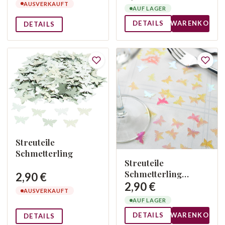
AUSVERKAUFT
AUF LAGER
DETAILS
WARENKORB
DETAILS
Streuteile
Schmetterling
Streuteile
Schmetterling
2,90 €
Regenbogen
2,90 €
AUSVERKAUFT
AUF LAGER
DETAILS
WARENKORB
DETAILS