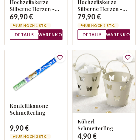
Hochzeitskerze
Hochzeitskerze
Silberne Herzen -
Silberne Herzen -
Quader
Welle
69,90 €
79,90 €
NUR NOCH 1 STK.
NUR NOCH 1 STK.
DETAILS
WARENKORB
DETAILS
WARENKORB
Konfettikanone
Schmetterling
Küberl
9,90 €
Schmetterling
4,90 €
NUR NOCH 3 STK.