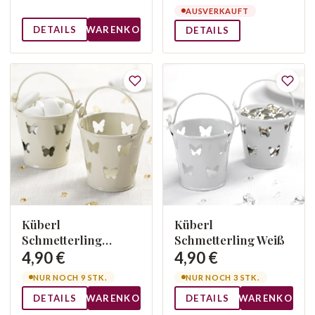
AUSVERKAUFT
DETAILS
WARENKORB
DETAILS
Küberl
Küberl
Schmetterling
Schmetterling Weiß
Creme
4,90 €
4,90 €
NUR NOCH 9 STK.
NUR NOCH 3 STK.
DETAILS
WARENKORB
DETAILS
WARENKORB