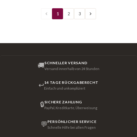
1
2
3
SCHNELLER VERSAND
🚚
Versand innerhalb von 24 Stunden
14 TAGE RÜCKGABERECHT
↩
Einfach und unkompliziert
SICHERE ZAHLUNG
🔒
PayPal, Kreditkarte, Überweisung
PERSÖNLICHER SERVICE
💬
Schnelle Hilfe bei allen Fragen