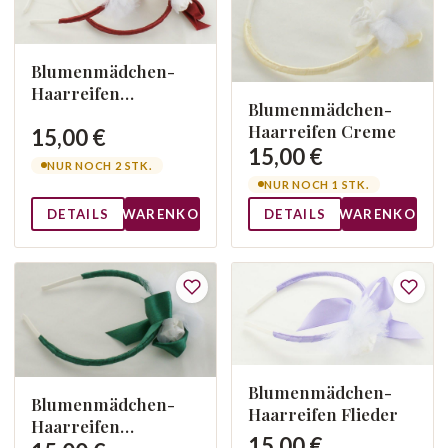
Blumenmädchen-
Haarreifen
Blumenmädchen-
Bordeaux
Haarreifen Creme
15,00 €
15,00 €
NUR NOCH 2 STK.
NUR NOCH 1 STK.
DETAILS
WARENKORB
DETAILS
WARENKORB
Blumenmädchen-
Blumenmädchen-
Haarreifen Flieder
Haarreifen
15,00 €
Dunkelgrün