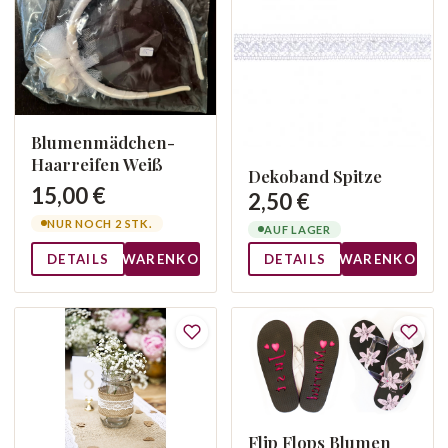
Blumenmädchen-
Haarreifen Weiß
Dekoband Spitze
15,00 €
2,50 €
NUR NOCH 2 STK.
AUF LAGER
DETAILS
WARENKORB
DETAILS
WARENKORB
Flip Flops Blumen