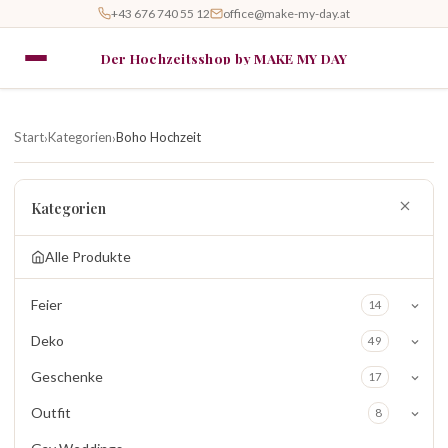
+43 676 740 55 12
office@make-my-day.at
Der Hochzeitsshop by MAKE MY DAY
Start
Kategorien
Boho Hochzeit
›
›
Kategorien
Alle Produkte
Feier
14
Deko
49
Geschenke
17
Outfit
8