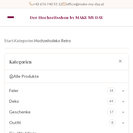
+43 676 740 55 12
office@make-my-day.at
Der Hochzeitsshop by MAKE MY DAY
Start
Kategorien
Hochzeitsdeko Retro
›
›
Kategorien
Alle Produkte
Feier
14
Deko
49
Geschenke
17
Outfit
8