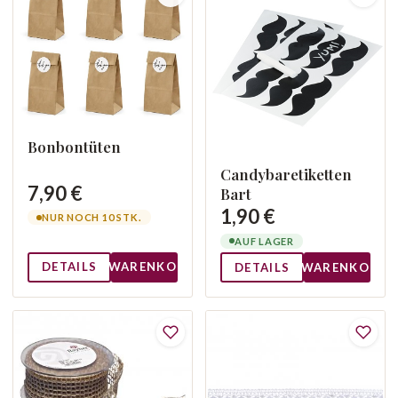
Bonbontüten
Candybaretiketten
7,90 €
Bart
1,90 €
NUR NOCH 10 STK.
AUF LAGER
DETAILS
WARENKORB
DETAILS
WARENKORB