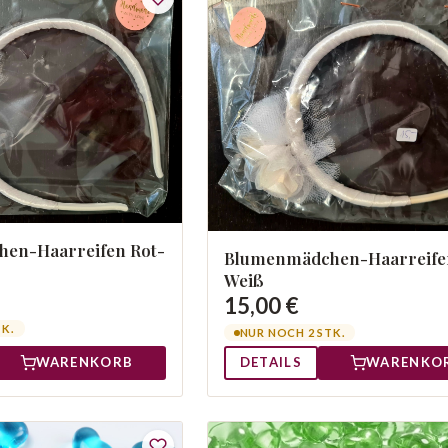
en-Haarreifen Rot-
Blumenmädchen-Haarreife
Weiß
15,00 €
TK.
NUR NOCH 2 STK.
WARENKORB
DETAILS
WARENKO