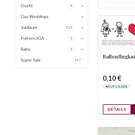
Outfit
8
Gay Weddings
Jubiläum
523
Poltern/JGA
1
Baby
3
Ballonflugka
Super Sale
247
0,10 €
AUF LAGER
DETAILS