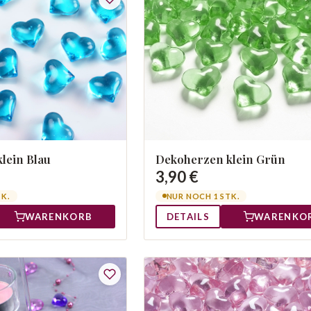
lein Blau
Dekoherzen klein Grün
3,90 €
TK.
NUR NOCH 1 STK.
WARENKORB
DETAILS
WARENKO