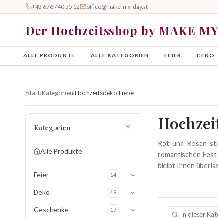
+43 676 740 55 12
office@make-my-day.at
Der Hochzeitsshop by MAKE M
ALLE PRODUKTE
ALLE KATEGORIEN
FEIER
DEKO
Start
Kategorien
Hochzeitsdeko Liebe
›
›
Hochzei
Kategorien
Rot und Rosen ste
Alle Produkte
romantischen Fest 
bleibt Ihnen überla
Feier
14
Deko
49
Geschenke
17