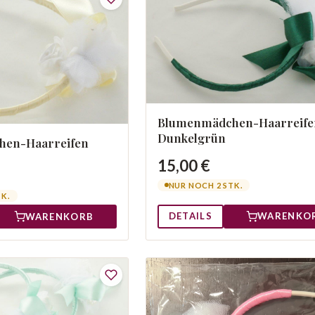
Blumenmädchen-Haarreife
Dunkelgrün
en-Haarreifen
15,00 €
NUR NOCH 2 STK.
TK.
DETAILS
WARENKO
WARENKORB