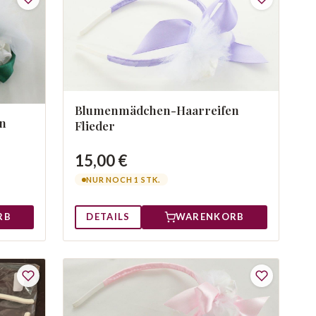
Blumenmädchen-Haarreifen
n
Flieder
15,00 €
NUR NOCH 1 STK.
RB
DETAILS
WARENKORB