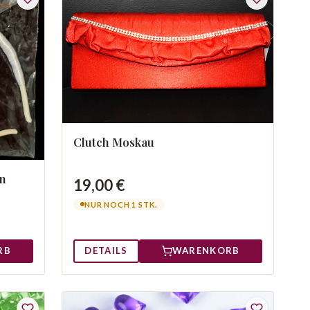
Clutch Moskau
n
19,00 €
NUR NOCH 1 STK.
RB
DETAILS
WARENKORB