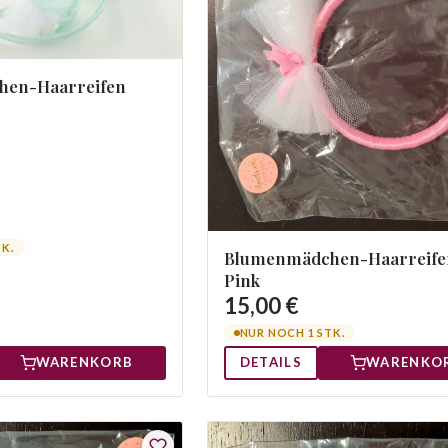
en-Haarreifen
TK.
Blumenmädchen-Haarreife
Pink
15,00 €
NUR NOCH 1 STK.
WARENKORB
DETAILS
WARENKO