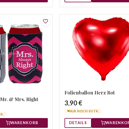
Folienballon Herz Rot
Mr. & Mrs. Right
3,90 €
NUR NOCH 8 STK.
TK.
DETAILS
WARENKO
WARENKORB