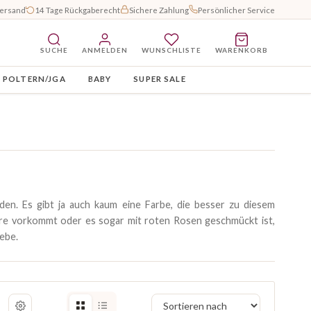
Versand
14 Tage Rückgaberecht
Sichere Zahlung
Persönlicher Service
SUCHE
ANMELDEN
WUNSCHLISTE
WARENKORB
POLTERN/JGA
BABY
SUPER SALE
den. Es gibt ja auch kaum eine Farbe, die besser zu diesem
oire vorkommt oder es sogar mit roten Rosen geschmückt ist,
iebe.