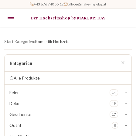
+43 676 740 55 12
office@make-my-day.at
Der Hochzeitsshop by MAKE MY DAY
Start
Kategorien
Romantik Hochzeit
›
›
Kategorien
Alle Produkte
Feier
14
Deko
49
Geschenke
17
Outfit
8