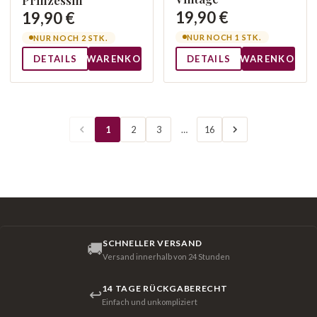
Prinzessin
19,90 €
19,90 €
NUR NOCH 1 STK.
NUR NOCH 2 STK.
DETAILS
WARENKORB
DETAILS
WARENKORB
1
2
3
…
16
SCHNELLER VERSAND
🚚
Versand innerhalb von 24 Stunden
14 TAGE RÜCKGABERECHT
↩
Einfach und unkompliziert