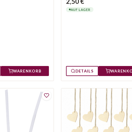
2,50 €
AUF LAGER
WARENKORB
DETAILS
WARENK