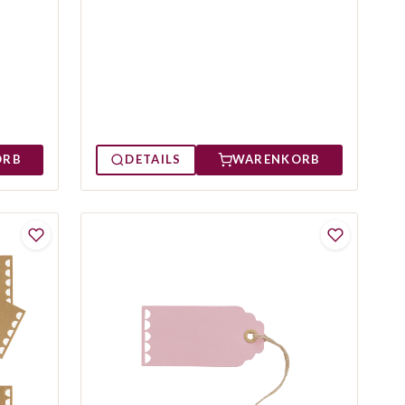
ORB
DETAILS
WARENKORB