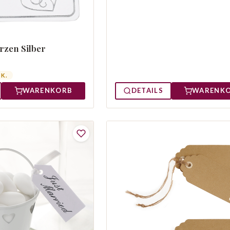
zen Silber
TK.
DETAILS
WARENK
WARENKORB