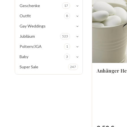
Geschenke
17
Outfit
8
Gay Weddings
Jubiläum
523
Poltern/JGA
1
Baby
3
Super Sale
247
Anhänger He