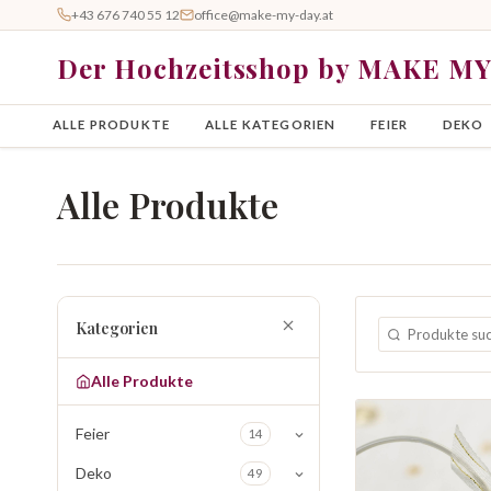
+43 676 740 55 12
office@make-my-day.at
Der Hochzeitsshop by MAKE M
ALLE PRODUKTE
ALLE KATEGORIEN
FEIER
DEKO
Alle Produkte
Kategorien
Alle Produkte
Feier
14
Deko
49